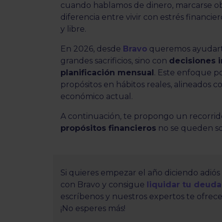
cuando hablamos de dinero, marcarse obje
diferencia entre vivir con estrés financie
y libre.
En 2026, desde
Bravo
queremos ayudarte
grandes sacrificios, sino con
decisiones i
planificación mensual
. Este enfoque po
propósitos en hábitos reales, alineados co
económico actual.
A continuación, te propongo un recorrido
propósitos financieros
no se queden so
Si quieres empezar el año diciendo adió
con Bravo y consigue
liquidar tu deuda
escríbenos y nuestros expertos te ofrece
¡No esperes más!