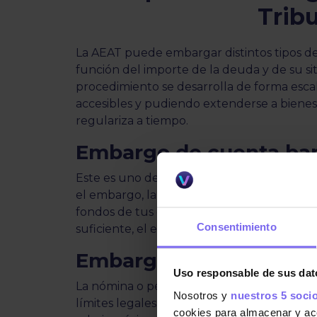
Tribu
La AEAT puede embargar distintos tipos de
función del importe de la deuda y de su si
procedimiento se desarrolla de forma esc
accesibles y pudiendo extenderse a bienes 
regulariza a tiempo.
Embargo de cuenta ban
Este es uno de los métodos más rápidos y 
el embargo, la AEAT puede ordenar a las e
fondos de tus cuentas hasta cubrir el impor
Consentimiento
suficiente, el embargo puede mantenerse a
Embargo de nómina o 
Uso responsable de sus dat
La nómina o pensión también pueden ser 
Nosotros y
nuestros 5 soci
límites legales. En el artículo 607 de la
Ley
cookies para almacenar y acce