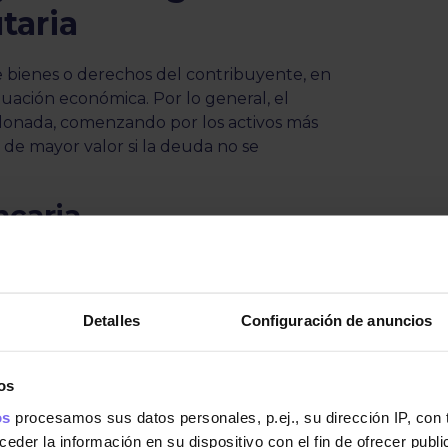
taria
 bienes o derechos del contribuyente, en
tuación económica. Por lo general, el
alonada, comenzando por los activos más
de mayor valor si la deuda no se
caria
efectivos para Hacienda. Una vez decretado
ntidades financieras que retengan los
te de la deuda. Si no tienes saldo
Detalles
Configuración de anuncios
ctivo y afectar futuros ingresos.
pensión
os
embargadas, pero respetando siempre los
os
procesamos sus datos personales, p.ej., su dirección IP, con
 de Enjuiciamiento Civil
se establece que el
der la información en su dispositivo con el fin de ofrecer publi