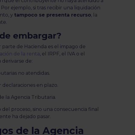
on que el contribuyente no haya atendido a
Por ejemplo, si tras recibir una liquidación
ento, y
tampoco se presenta recurso
, la
nte.
ede embargar?
 parte de Hacienda es el impago de
ación de la renta
, el IRPF, el IVA o el
derivarse de:
butarias no atendidas.
declaraciones en plazo.
e la Agencia Tributaria.
o del proceso, sino una consecuencia final
yente ha dejado pasar.
os de la Agencia