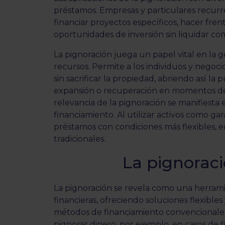
préstamos. Empresas y particulares recurre
financiar proyectos específicos, hacer fre
oportunidades de inversión sin liquidar co
La pignoración juega un papel vital en la g
recursos. Permite a los individuos y negoci
sin sacrificar la propiedad, abriendo así la
expansión o recuperación en momentos de
relevancia de la pignoración se manifiesta 
financiamiento. Al utilizar activos como ga
préstamos con condiciones más flexibles, 
tradicionales.
La pignoraci
La pignoración se revela como una herramie
financieras, ofreciendo soluciones flexible
métodos de financiamiento convencionales
pignorar dinero, por ejemplo, en casos de