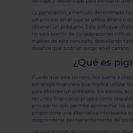
ventajas y desventajas para brindarte una vi
La pignoración, a menudo denominada como
un proceso en el cual se utiliza dinero o a
obtener un préstamo. Este enfoque ofrece 
no está exento de consideraciones crítica
matices de este concepto, desvelando tan
desafíos que podrían surgir en el camino.
¿Qué es pig
Puede que este término nos suene a chino
estrategia financiera que implica utilizar 
para obtener un préstamo. En esencia, se
recursos financieros propios como respaldo 
proceso no solo permite aprovechar los act
proporciona una alternativa interesante pa
desprenderse permanentemente de los bi
Las aplicaciones de la pignoración son dive