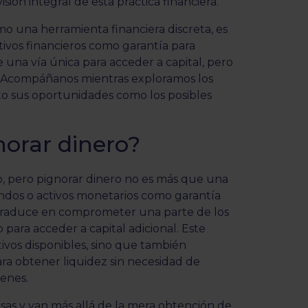
sión integral de esta práctica financiera.
 una herramienta financiera discreta, es
ctivos financieros como garantía para
una vía única para acceder a capital, pero
s. Acompáñanos mientras exploramos los
to sus oportunidades como los posibles
norar dinero?
, pero pignorar dinero no es más que una
fondos o activos monetarios como garantía
 traduce en comprometer una parte de los
para acceder a capital adicional. Este
ivos disponibles, sino que también
ra obtener liquidez sin necesidad de
enes.
rsas y van más allá de la mera obtención de