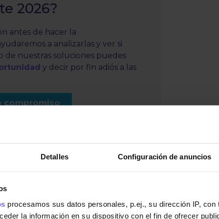
ste 2026?
ón antes de hacer la
ayudaremos a analizarlas y ver si
o de nuestras soluciones puedes
ortunidad
y decir por fin adiós a las
in compromiso
 dos límites
Detalles
Configuración de anuncios
os
 sistema del
IRPF
está diseñado para que
mente a tus ingresos totales
. Cuando
os
procesamos sus datos personales, p.ej., su dirección IP, con
rectamente la retención.
der la información en su dispositivo con el fin de ofrecer publi