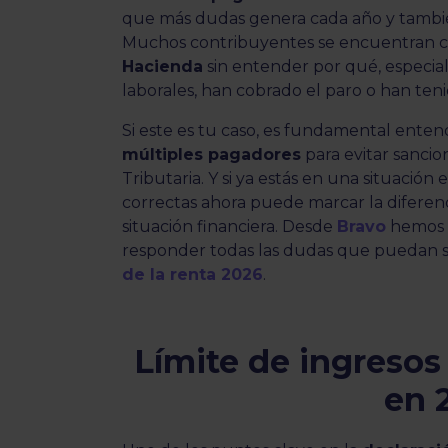
que más dudas genera cada año y tambié
Muchos contribuyentes se encuentran c
Hacienda
sin entender por qué, especi
laborales, han cobrado el paro o han teni
Si este es tu caso, es fundamental ente
múltiples pagadores
para evitar sancio
Tributaria. Y si ya estás en una situació
correctas ahora puede marcar la diferenc
situación financiera. Desde
Bravo
hemos 
responder todas las dudas que puedan su
de la renta 2026
.
Límite de ingreso
en 