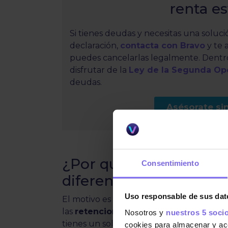
renta e
Si tienes deudas y necesitas una soluci
declaración,
contacta con Bravo
y te 
puedes cancelarlas legalmente. Dentr
disfrutar de la
Ley de la Segunda Op
deudas.
Asésorate s
¿Por qué se establecen
Consentimiento
diferentes?
Uso responsable de sus dat
El motivo es técnico pero importante: el
las
retenciones se ajusten progresiva
Nosotros y
nuestros 5 soci
tienes un solo pagador, este calcula cor
cookies para almacenar y acce