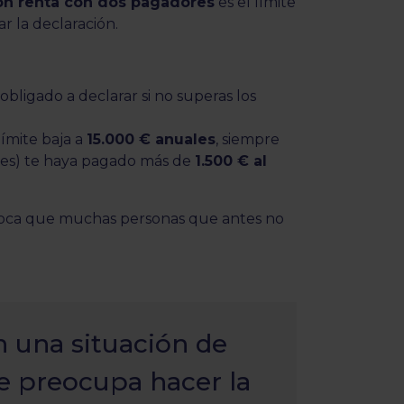
ón renta con dos pagadores
es el límite
ar la declaración.
 obligado a declarar si no superas los
 límite baja a
15.000 € anuales
, siempre
tes) te haya pagado más de
1.500 € al
voca que muchas personas que antes no
n una situación de
e preocupa hacer la