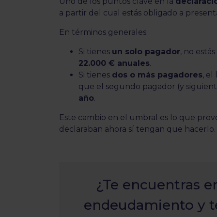
Uno de los puntos clave en la
declaraci
a partir del cual estás obligado a present
En términos generales:
Si tienes
un solo pagador
, no estás
22.000 € anuales
.
Si tienes
dos o más pagadores
, el
que el segundo pagador (y siguien
año
.
Este cambio en el umbral es lo que pro
declaraban ahora sí tengan que hacerlo.
¿Te encuentras e
endeudamiento y t