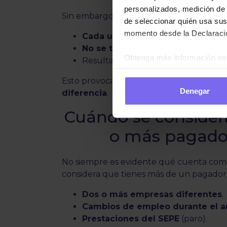
personalizados, medición de p
Sin embargo,
con varios pagadores
:
de seleccionar quién usa sus
momento desde la Declaració
Cada uno aplica retenciones como
No se tiene en cuenta el total 
Obtenga más información sob
Resultado:
retenciones más bajas
datos
. Puede cambiar o reti
Esto provoca que, al hacer la declaració
Denegar
diferencia
.
Las cookies de este sitio we
y analizar el tráfico. Ademá
Cuándo se consider
redes sociales, publicidad y
que hayan recopilado a parti
o más pagador
políticas de cookies.
No siempre es evidente qué cuenta como 
considera que tienes más de un pagador s
Dos o más empresas diferentes
.
Cambios de empleo durante el a
Prestaciones del SEPE
(paro).