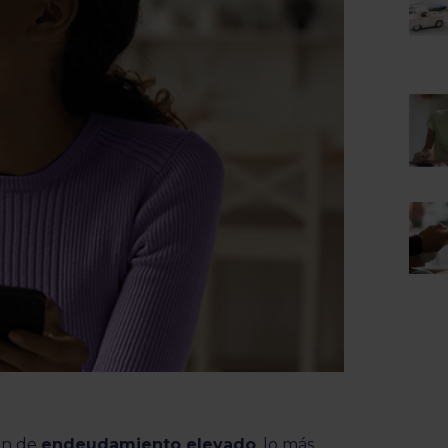
ón de
endeudamiento elevado
, lo más