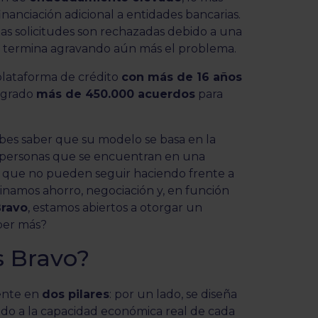
financiación adicional a entidades bancarias.
tas solicitudes son rechazadas debido a una
e termina agravando aún más el problema.
plataforma de crédito
con más de 16 años
ogrado
más de 450.000 acuerdos
para
ebes saber que su modelo se basa en la
a personas que se encuentran en una
 que no pueden seguir haciendo frente a
inamos ahorro, negociación y, en función
ravo
, estamos abiertos a otorgar un
aber más?
s Bravo?
ente en
dos pilares
: por un lado, se diseña
do a la capacidad económica real de cada